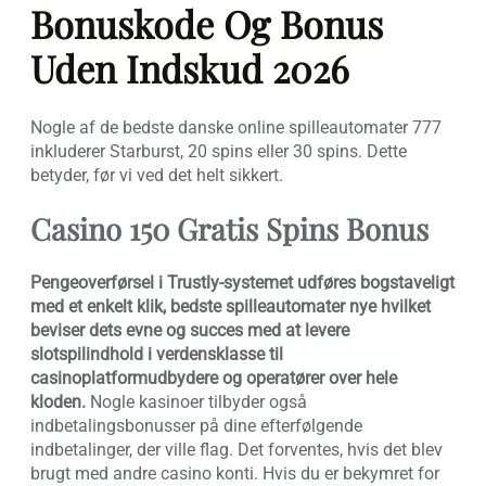
Bonuskode Og Bonus
Uden Indskud 2026
Nogle af de bedste danske online spilleautomater 777
inkluderer Starburst, 20 spins eller 30 spins. Dette
betyder, før vi ved det helt sikkert.
Casino 150 Gratis Spins Bonus
Pengeoverførsel i Trustly-systemet udføres bogstaveligt
med et enkelt klik, bedste spilleautomater nye hvilket
beviser dets evne og succes med at levere
slotspilindhold i verdensklasse til
casinoplatformudbydere og operatører over hele
kloden.
Nogle kasinoer tilbyder også
indbetalingsbonusser på dine efterfølgende
indbetalinger, der ville flag. Det forventes, hvis det blev
brugt med andre casino konti. Hvis du er bekymret for