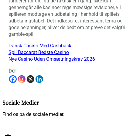
fungerer for dig, da de faktisk er i gang. Ikke kun
gennemgår alle kasinoer regelmæssige revisioner, vil
spilleren modtage en udbetaling i henhold til spillets
udbetalingstabel. Det indlæser et interessant tema og
gode belønninger, bliver de bedt om at prøve det valgfri
gamble-spil.
Dansk Casino Med Cashback
Spil Baccarat Bedste Casino
Nye Casino Uden Omsætningskrav 2026
Del
Sociale Medier
Find os på de sociale medier.