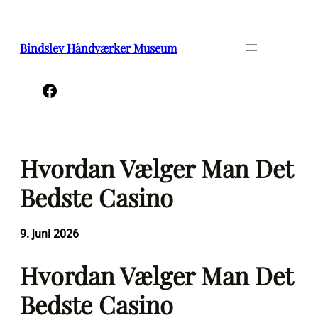
Spring
til
indhold
Bindslev Håndværker Museum
Facebook
Hvordan Vælger Man Det
Bedste Casino
9. juni 2026
Hvordan Vælger Man Det
Bedste Casino