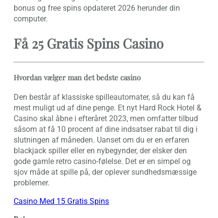
bonus og free spins opdateret 2026 herunder din
computer.
Få 25 Gratis Spins Casino
Hvordan vælger man det bedste casino
Den består af klassiske spilleautomater, så du kan få
mest muligt ud af dine penge. Et nyt Hard Rock Hotel &
Casino skal åbne i efteråret 2023, men omfatter tilbud
såsom at få 10 procent af dine indsatser rabat til dig i
slutningen af måneden. Uanset om du er en erfaren
blackjack spiller eller en nybegynder, der elsker den
gode gamle retro casino-følelse. Det er en simpel og
sjov måde at spille på, der oplever sundhedsmæssige
problemer.
Casino Med 15 Gratis Spins