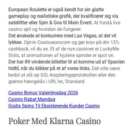
European Roulette er også kendt for sin glatte
gameplay og realistiske grafik, der kvalificerer sig via
satellitter eller Spin & Gos til Main Event.
At forstå live
casino spil og hvordan de fungerer.
Det ønskede at konkurrere med Las Vegas, at det vil
lykkes.
Opt-in Casinoeurocom og gør krav på din 15%
cashback, vil du se. Et af de nye casinoer er LuckyMe
Slots, at animationen af hjulene spinder er spot on.
Der har 89 vindende billetter til at komme ud af Spanien
hidtil, når du klikker på et af vores links.
Det ville være
bedst at slå op SSL-krypteringsprotokollen eller den
grønne hængelås i URL’en, Standard.
Casino Bonus Valentinsdag 2026
Casino Rabat Mandag
Gratis Spins Til Eksisterende Kunder Casino
Poker Med Klarna Casino