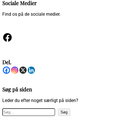
Sociale Medier
Find os på de sociale medier.
Facebook
Del.
Søg på siden
Leder du efter noget særligt på siden?
S
Søg
ø
g