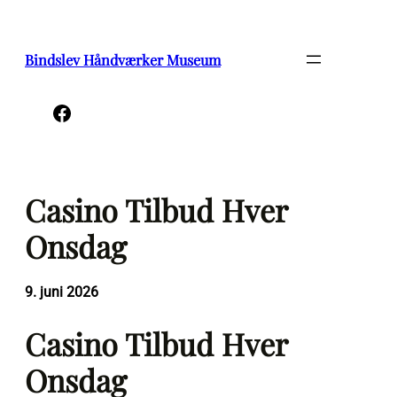
Spring
til
indhold
Bindslev Håndværker Museum
Facebook
Casino Tilbud Hver
Onsdag
9. juni 2026
Casino Tilbud Hver
Onsdag