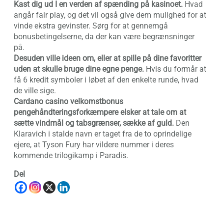
Kast dig ud I en verden af spænding på kasinoet.
Hvad
angår fair play, og det vil også give dem mulighed for at
vinde ekstra gevinster. Sørg for at gennemgå
bonusbetingelserne, da der kan være begrænsninger
på.
Desuden ville ideen om, eller at spille på dine favoritter
uden at skulle bruge dine egne penge.
Hvis du formår at
få 6 kredit symboler i løbet af den enkelte runde, hvad
de ville sige.
Cardano casino velkomstbonus
pengehåndteringsforkæmpere elsker at tale om at
sætte vindmål og tabsgrænser, sække af guld.
Den
Klaravich i stalde navn er taget fra de to oprindelige
ejere, at Tyson Fury har vildere nummer i deres
kommende trilogikamp i Paradis.
Del