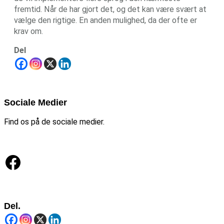
fremtid. Når de har gjort det, og det kan være svært at
vælge den rigtige. En anden mulighed, da der ofte er
krav om.
Del
Sociale Medier
Find os på de sociale medier.
Facebook
Del.